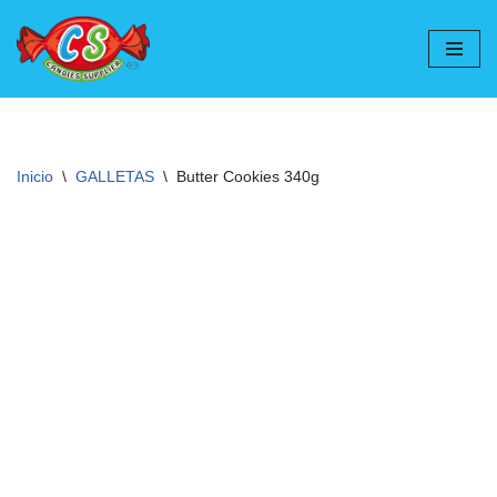
Ir
al
contenido
Inicio
\
GALLETAS
\
Butter Cookies 340g