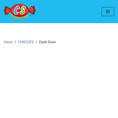
Ir
al
contenido
Inicio
\
CHICLES
\
Dadi Gum