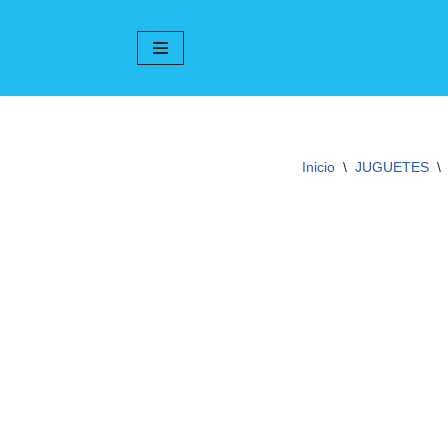
Ir
al
contenido
Inicio
\
JUGUETES
\