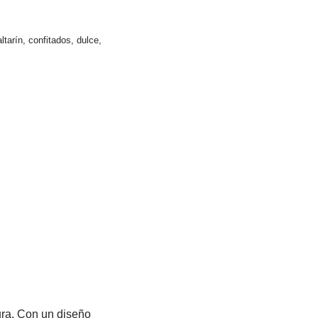
ltarín
,
confitados
,
dulce
,
tura. Con un diseño