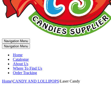
Navigation Menu
Navigation Menu
Home
Catalogue
About Us
Where To Find Us
Order Tracking
Home
\
CANDY AND LOLLIPOPS
\
Laser Candy